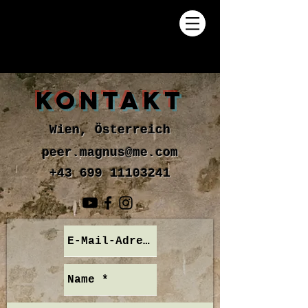
KONTAKT
Wien, Österreich
peer.magnus@me.com
+43 699 11103241