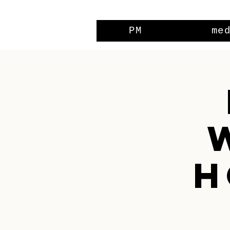
PM
me
H