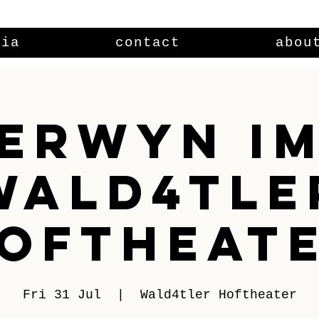
dia
contact
abou
Erwyn i
Wald4tle
oftheat
Fri 31 Jul
  |  
Wald4tler Hoftheater