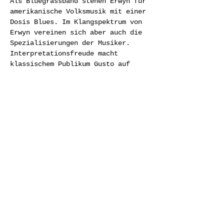
Als Bluegrassband stehen Erwyn für 
amerikanische Volksmusik mit einer 
Dosis Blues. Im Klangspektrum von 
Erwyn vereinen sich aber auch die 
Spezialisierungen der Musiker. 
Interpretationsfreude macht 
klassischem Publikum Gusto auf 
Pop, begeistert Pop-Fans für Alte 
Musik, bringt Jazzern Volksmusik 
näher – und beweist, wie 
selbstverständlich Neue Musik sein 
kann.
Share this
event